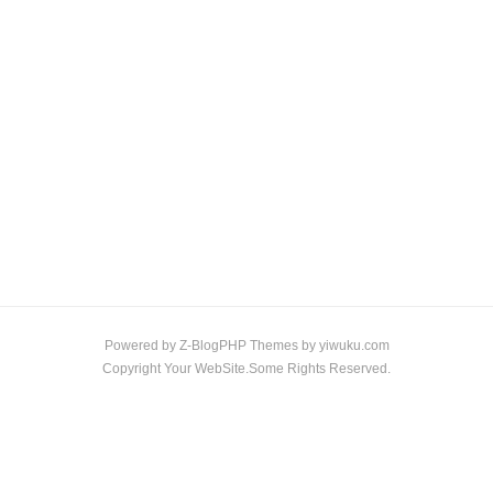
Powered by
Z-BlogPHP
Themes by
yiwuku.com
Copyright Your WebSite.Some Rights Reserved.